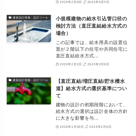
2023年2月6日
2023年5月5日
小規模建物の給水引込管口径の
建築設計情報・設計ツール
検討方法（直圧直結給水方式の
場合）
この記事では、給水用具の設置位
置が２階以下の住宅や共同住宅に
直圧直結給水方式...
2023年2月2日
2023年2月9日
【直圧直結/増圧直結/貯水槽水
建築設計情報・設計ツール
道】給水方式の選択基準につい
て
建物の設計の初期段階において、
給水方式の選択は設計全体の方針
に大きな影響を与...
2023年1月30日
2023年2月6日