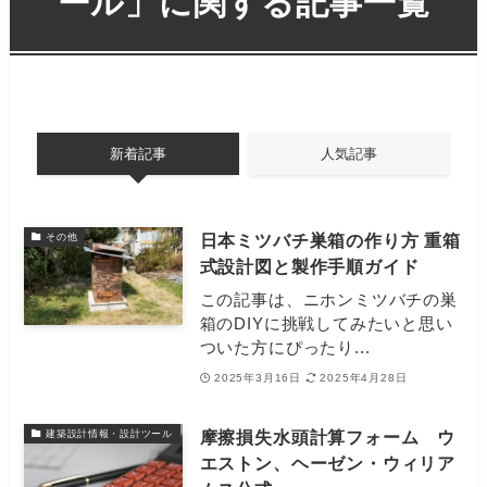
ール
」に関する記事一覧
新着記事
人気記事
日本ミツバチ巣箱の作り方 重箱
その他
式設計図と製作手順ガイド
この記事は、ニホンミツバチの巣
箱のDIYに挑戦してみたいと思い
ついた方にぴったり...
2025年3月16日
2025年4月28日
摩擦損失水頭計算フォーム ウ
建築設計情報・設計ツール
エストン、ヘーゼン・ウィリア