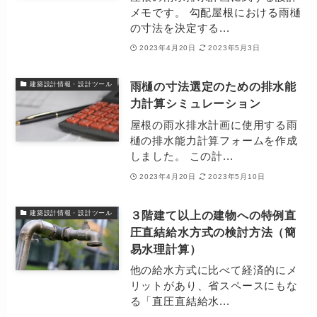
メモです。 勾配屋根における雨樋
の寸法を決定する...
2023年4月20日
2023年5月3日
雨樋の寸法選定のための排水能
建築設計情報・設計ツール
力計算シミュレーション
屋根の雨水排水計画に使用する雨
樋の排水能力計算フォームを作成
しました。 この計...
2023年4月20日
2023年5月10日
３階建て以上の建物への特例直
建築設計情報・設計ツール
圧直結給水方式の検討方法（簡
易水理計算）
他の給水方式に比べて経済的にメ
リットがあり、省スペースにもな
る「直圧直結給水...