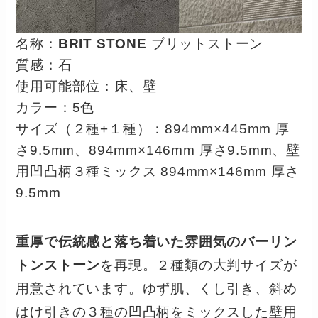
名称：
BRIT STONE
ブリットストーン
質感：石
使用可能部位：床、壁
カラー：5色
サイズ（２種+１種）：894mm×445mm 厚
さ9.5mm、894mm×146mm 厚さ9.5mm、壁
用凹凸柄３種ミックス 894mm×146mm 厚さ
9.5mm
重厚で伝統感と落ち着いた雰囲気のバーリン
トンストーン
を再現。２種類の大判サイズが
用意されています。ゆず肌、くし引き、斜め
はけ引きの３種の凹凸柄をミックスした壁用