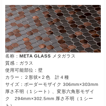
名称：
META GLASS
メタガラス
質感：ガラス
使用可能部位：壁
カラー：２形状×２色 計４種
サイズ：ボーダーモザイク 306mm×303mm
厚さ不明（１シート）、変形六角形モザイ
ク 294mm×302.5mm 厚さ不明（１シー
ト）