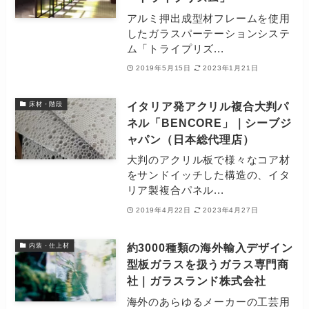
アルミ押出成型材フレームを使用
したガラスパーテーションシステ
ム「トライプリズ...
2019年5月15日
2023年1月21日
イタリア発アクリル複合大判パ
床材・階段
ネル「BENCORE」｜シーブジ
ャパン（日本総代理店）
大判のアクリル板で様々なコア材
をサンドイッチした構造の、イタ
リア製複合パネル...
2019年4月22日
2023年4月27日
約3000種類の海外輸入デザイン
内装・仕上材
型板ガラスを扱うガラス専門商
社｜ガラスランド株式会社
海外のあらゆるメーカーの工芸用