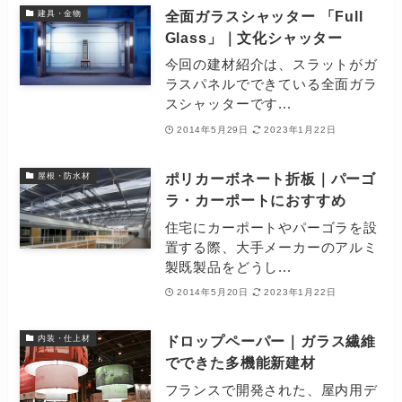
全面ガラスシャッター 「Full
建具・金物
Glass」｜文化シャッター
今回の建材紹介は、スラットがガ
ラスパネルでできている全面ガラ
スシャッターです...
2014年5月29日
2023年1月22日
ポリカーボネート折板｜パーゴ
屋根・防水材
ラ・カーポートにおすすめ
住宅にカーポートやパーゴラを設
置する際、大手メーカーのアルミ
製既製品をどうし...
2014年5月20日
2023年1月22日
ドロップペーパー｜ガラス繊維
内装・仕上材
でできた多機能新建材
フランスで開発された、屋内用デ