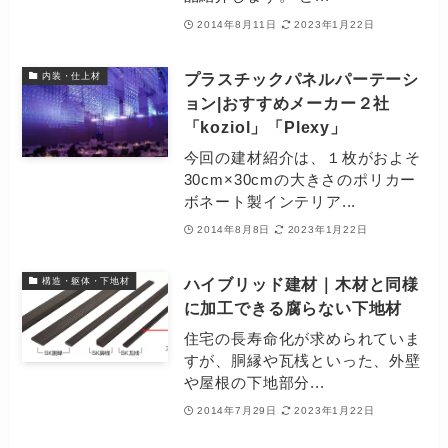
2014年8月11日
2023年1月22日
プラスチックパネルパーテーシ
内装・仕上材
ョン|おすすめメーカー２社
「koziol」「Plexy」
今回の建材紹介は、１枚がおよそ
30cm×30cmの大きさのポリカー
ボネート製インテリア...
2014年8月8日
2023年1月22日
ハイブリッド建材｜木材と同様
構造・躯体・下地材
に加工できる腐らない下地材
住宅の長寿命化が求められていま
すが、胴縁や瓦桟といった、外壁
や屋根の下地部分...
2014年7月29日
2023年1月22日