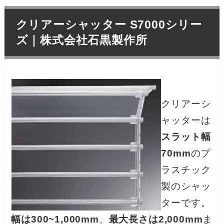
クリアーシャッター S7000シリー
ズ｜株式会社石黒製作所
クリアーシ
ャッターは
スラット幅
70mm
のプ
ラスチック
製のシャッ
ターです。
幅は300~1,000mm
、
最大長さは2,000mm
ま