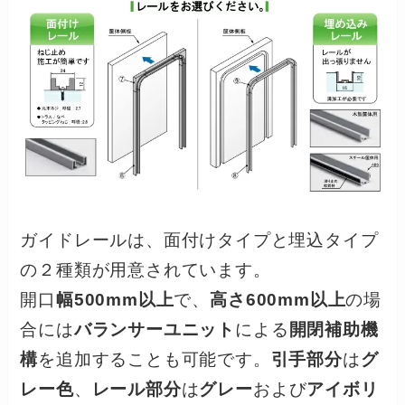
ガイドレールは、面付けタイプと埋込タイプ
の２種類が用意されています。
開口
幅500mm以上
で、
高さ600mm以上
の場
合には
バランサーユニット
による
開閉補助機
構
を追加することも可能です。
引手部分
は
グ
レー色
、
レール部分
は
グレー
および
アイボリ