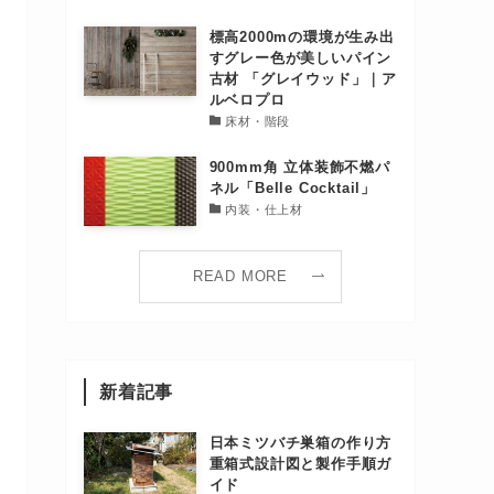
標高2000mの環境が生み出
すグレー色が美しいパイン
古材 「グレイウッド」｜ア
ルベロプロ
床材・階段
900mm角 立体装飾不燃パ
ネル「Belle Cocktail」
内装・仕上材
READ MORE
新着記事
日本ミツバチ巣箱の作り方
重箱式設計図と製作手順ガ
イド