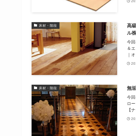
2
高
床材・階段
ル
今回
＆エ
｜オ
2
無
床材・階段
今回
ロー
【ナ
2