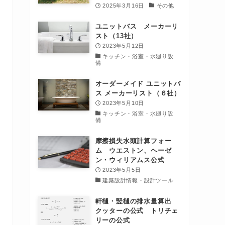
2025年3月16日
その他
ユニットバス メーカーリ
スト（13社）
2023年5月12日
キッチン・浴室・水廻り設
備
オーダーメイド ユニットバ
ス メーカーリスト（６社）
2023年5月10日
キッチン・浴室・水廻り設
備
摩擦損失水頭計算フォー
ム ウエストン、ヘーゼ
ン・ウィリアムス公式
2023年5月5日
建築設計情報・設計ツール
軒樋・竪樋の排水量算出
クッターの公式 トリチェ
リーの公式