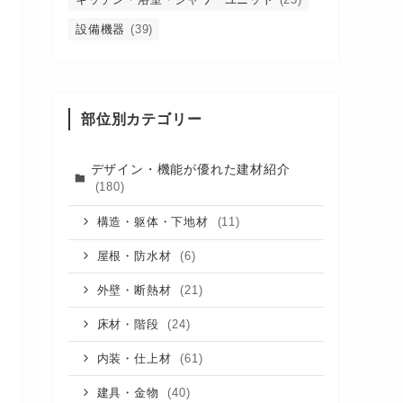
設備機器
(39)
部位別カテゴリー
デザイン・機能が優れた建材紹介
(180)
(11)
構造・躯体・下地材
(6)
屋根・防水材
(21)
外壁・断熱材
(24)
床材・階段
(61)
内装・仕上材
(40)
建具・金物