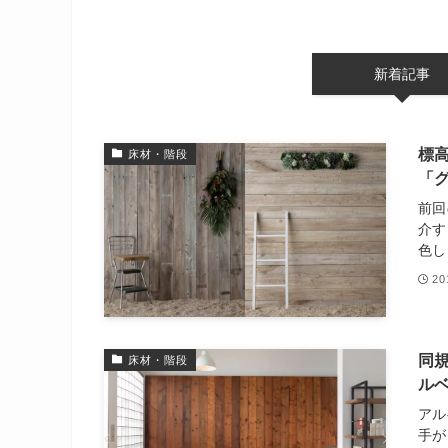
新着記事
標
床材・階段
「
前回
介す
色し
2
同
床材・階段
ル
アル
手が