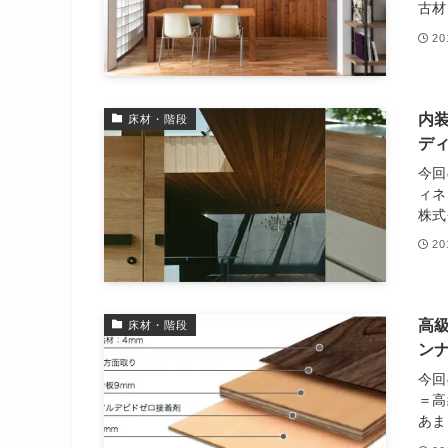
古材
2
内
床材・階段
デ
今回
ィネ
株式
2
高
床材・階段
ン
今回
＝高
あま