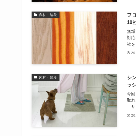
フ
床材・階段
10
無垢
対応
社を
2
シ
床材・階段
ッ
今回
取れ
｜サ
2