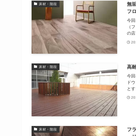
無
床材・階段
フ
今回
（フ
の店
2
高
床材・階段
今回
ドウ
とす
2
フ
床材・階段