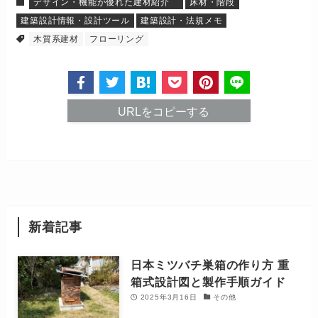
デザイン・機能が優れた建材紹介
床材・階段
建築設計情報・設計ツール
建築設計・法規メモ
木質系建材
フローリング
URLをコピーする
新着記事
日本ミツバチ巣箱の作り方 重
箱式設計図と製作手順ガイド
2025年3月16日
その他