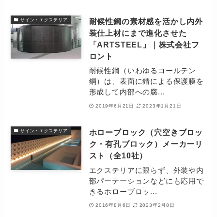
耐候性鋼の素材感を活かし内外
サイン・エクステリア
装仕上材にまで進化させた
「ARTSTEEL」｜株式会社フ
ロント
耐候性鋼（いわゆるコールテン
鋼）は、表面に錆による保護膜を
形成して内部への腐...
2019年6月21日
2023年1月21日
ホローブロック（穴空きブロッ
サイン・エクステリア
ク・有孔ブロック）メーカーリ
スト（全10社）
エクステリアに限らず、外装や内
部パーテーションなどにも応用で
きるホローブロッ...
2016年8月6日
2023年2月8日