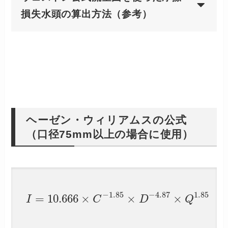
損失水頭の算出方法（参考）
ヘーゼン・ウィリアムスの公式
（口径75mm以上の場合に使用）
−
1.85
−
4.87
1.85
=
10.666
×
×
×
I
C
D
Q