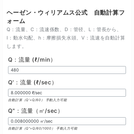
ヘーゼン・ウィリアムス公式 自動計算フ
ォーム
Q：流量、C：流速係数、D：管径、L：管長から、
I：動水勾配、h：摩擦損失水頭、V：流速を自動計算
します。
Q：流量 (ℓ/min）
Q'：流量 (ℓ/sec）
自動計算（Q'=Q/60） 手動入力可能
Q"：流量（㎥/sec）
自動計算（Q”=Q/60/1000） 手動入力可能