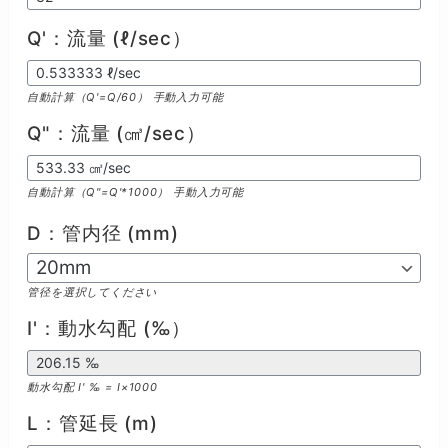
Q'：流量 (ℓ/sec）
自動計算（Q'=Q/60） 手動入力可能
Q"：流量 (㎤/sec）
自動計算（Q"=Q'*1000） 手動入力可能
D：管内径 (mm)
管径を選択してください
I'：動水勾配 (‰）
動水勾配 I' ‰ = I×1000
L：管延長 (m)