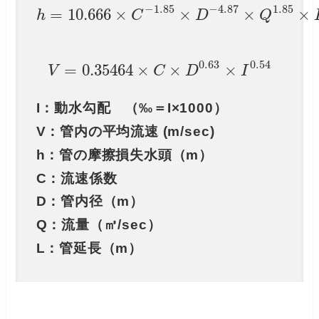
−
1.85
−
4.87
1.85
=
10.666
×
×
×
×
h
C
D
Q
0.63
0.54
=
0.35464
×
×
×
V
C
D
I
I：動水
勾配 （‰＝I
×1000
）
V：管内の平均流速 (m/sec)
h：管の摩擦損失水頭（m）
C：流速係数
D：管内径（m）
Q：流量（㎥/sec）
L：管延長（m）