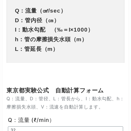
Q：流量（㎤/sec）
D：管内径（㎝）
I：動水勾配 （‰＝I×1000）
h：管の摩擦損失水頭（m）
L：管延長（m）
東京都実験公式 自動計算フォーム
Q：流量、D：管径、L：管長から、I：動水勾配、h：
摩擦損失水頭、V：流速を自動計算します。
Q：流量 (ℓ/min）