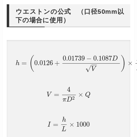
ウエストンの公式 （口径50mm以
下の場合に使用）
0.01739
−
0.1087
(
)
D
=
0.0126
+
×
h
−
−
√
V
4
=
×
V
Q
2
π
D
h
=
×
1000
I
L