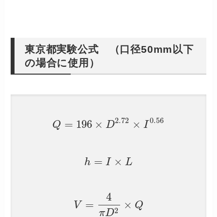
東京都実験公式 （口径50mm以下
の場合に使用）
2.72
0.56
=
196
×
×
Q
D
I
=
×
h
I
L
4
=
×
V
Q
2
π
D