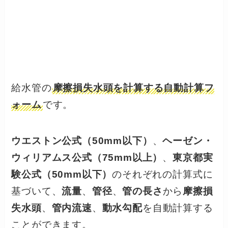
給水管の
摩擦損失水頭を計算する自動計算フ
ォーム
です。
ウエストン公式（50mm以下）
、
ヘーゼン・
ウィリアムス公式（75mm以上）
、
東京都実
験公式（50mm以下）
のそれぞれの計算式に
基づいて、
流量
、
管径
、
管の長さ
から
摩擦損
失水頭
、
管内流速
、
動水勾配
を自動計算する
ことができます。