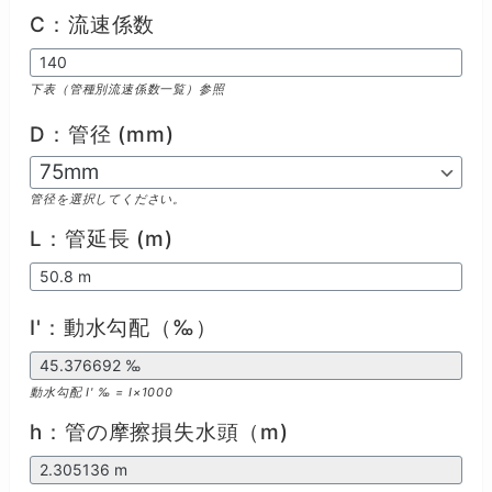
C：流速係数
下表（管種別流速係数一覧）参照
D：管径 (mm)
管径を選択してください。
L：管延長 (m)
I'：動水勾配（‰）
動水勾配 I' ‰ = I×1000
h：管の摩擦損失水頭（m)