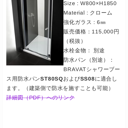
Size : W800×H1850
Material : クローム
強化ガラス : 6㎜
販売価格：115,000円
（税抜）
水栓金物： 別途
防水パン（別途）：
BRAVATシャワーブー
ス用防水パン
ST80SQ
および
SS08
に適合し
ます。（建築側で防水を施すことも可能）
詳細図（PDF）へのリンク