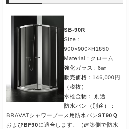
SB-90R
Size :
900×900×H1850
Material : クローム
強化ガラス : 6㎜
販売価格：146,000円
（税抜）
水栓金物： 別途
防水パン（別途）：
BRAVATシャワーブース用防水パン
ST90Ｑ
および
BF90
に適合します。（建築側で防水