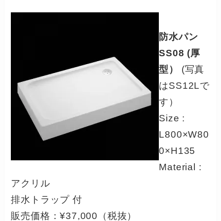
防水パン
SS08 (厚
型）
(写真
はSS12Lで
す）
Size :
L800×W80
0×H135
Material :
アクリル
排水トラップ 付
販売価格：¥37,000（税抜）