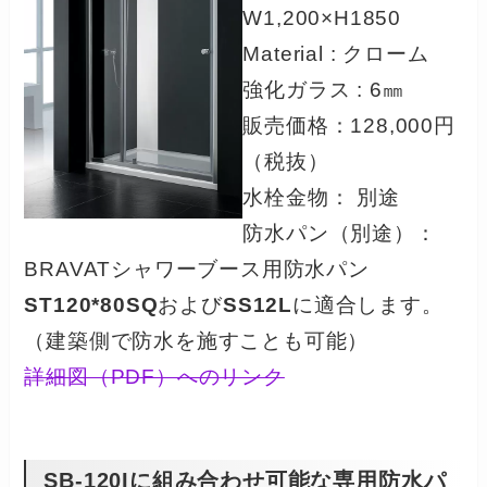
W1,200×H1850
Material : クローム
強化ガラス : 6㎜
販売価格：128,000円
（税抜）
水栓金物： 別途
防水パン（別途）：
BRAVATシャワーブース用防水パン
ST120*80SQ
および
SS12L
に適合します。
（建築側で防水を施すことも可能）
詳細図（PDF）へのリンク
SB-120Iに組み合わせ可能な専用防水パ