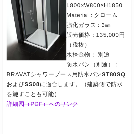
L800×W800×H1850
Material : クローム
強化ガラス : 6㎜
販売価格：135,000円
（税抜）
水栓金物： 別途
防水パン（別途）：
BRAVATシャワーブース用防水パン
ST80SQ
および
SS08
に適合します。（建築側で防水
を施すことも可能）
詳細図（PDF）へのリンク