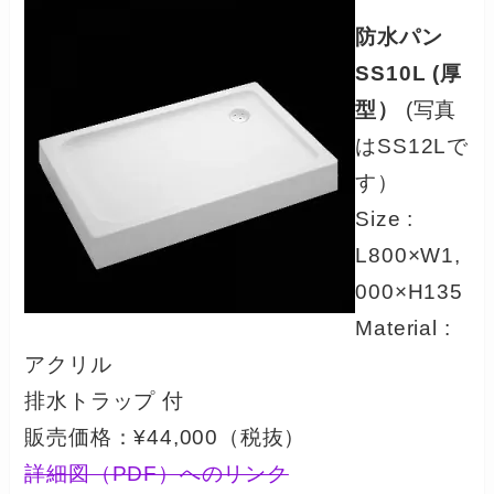
防水パン
SS10L (厚
型）
(写真
はSS12Lで
す）
Size :
L800×W1,
000×H135
Material :
アクリル
排水トラップ 付
販売価格：¥44,000（税抜）
詳細図（PDF）へのリンク