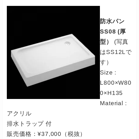
防水パン
SS08 (厚
型）
(写真
はSS12Lで
す）
Size :
L800×W80
0×H135
Material :
アクリル
排水トラップ 付
販売価格：¥37,000（税抜）