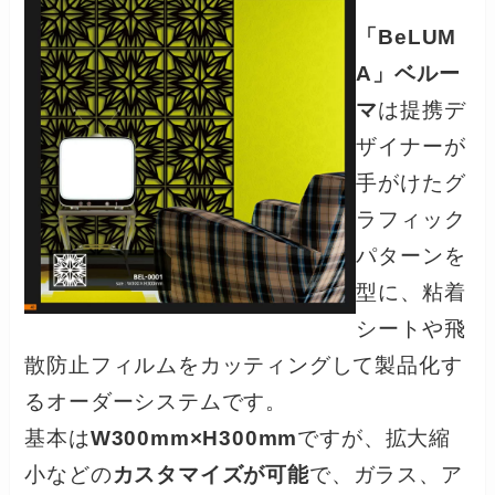
「BeLUM
A」ベルー
マ
は提携デ
ザイナーが
手がけたグ
ラフィック
パターンを
型に、粘着
シートや飛
散防止フィルムをカッティングして製品化す
るオーダーシステムです。
基本は
W300mm×H300mm
ですが、拡大縮
小などの
カスタマイズが可能
で、ガラス、ア