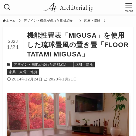
MENU
ホーム
デザイン・機能が優れた建材紹介
床材・階段
機能性畳表「MIGUSA」を使用
2023
した琉球畳風の置き畳「FLOOR
1/21
TATAMI MIGUSA」
デザイン・機能が優れた建材紹介
床材・階段
家具・家電・雑貨
2014年12月24日
2023年1月21日