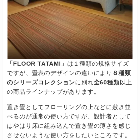
「FLOOR TATAMI」
は１種類の規格サイズ
ですが、畳表のデザインの違いにより
８種類
のシリーズコレクション
に別れ
全60種類
以上
の商品ラインナップがあります。
置き畳としてフローリングの上などに敷き並
べるのが通常の使い方ですが、設計者として
はやはり床に組み込んで置き畳の薄さを感じ
させないような使い方をしたいところです。