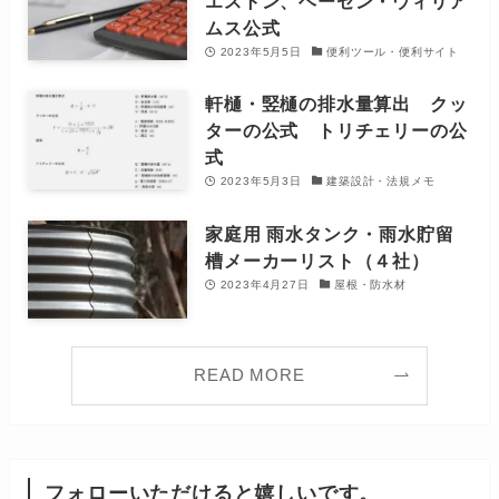
エストン、ヘーゼン・ウィリア
ムス公式
2023年5月5日
便利ツール・便利サイト
軒樋・竪樋の排水量算出 クッ
ターの公式 トリチェリーの公
式
2023年5月3日
建築設計・法規メモ
家庭用 雨水タンク・雨水貯留
槽メーカーリスト（４社）
2023年4月27日
屋根・防水材
READ MORE
フォローいただけると嬉しいです。