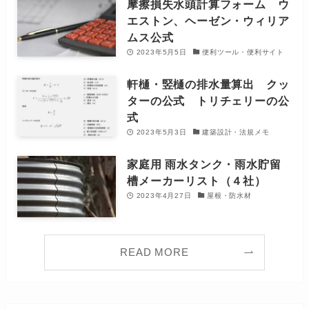
摩擦損失水頭計算フォーム ウ
エストン、ヘーゼン・ウィリア
ムス公式
2023年5月5日
便利ツール・便利サイト
軒樋・竪樋の排水量算出 クッ
ターの公式 トリチェリーの公
式
2023年5月3日
建築設計・法規メモ
家庭用 雨水タンク・雨水貯留
槽メーカーリスト（４社）
2023年4月27日
屋根・防水材
READ MORE