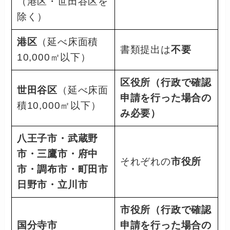
（港区・世田谷区を
除く）
港区
（延べ床面積
書類提出は
不要
10,000㎡以下）
区役所（行政で確認
世田谷区
（延べ床面
申請を行った場合の
積10,000㎡以下）
み必要）
八王子市・武蔵野
市・三鷹市・府中
それぞれの
市役所
市・調布市・町田市
日野市・立川市
市役所（行政で確認
国分寺市
申請を行った場合の