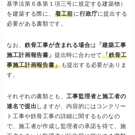
基準法第６条第１項三号に規定する建築物）
を建築する際に、
着工前
に
行政庁
に提出する
必要がある書類です。
なお、
鉄骨工事が含まれる場合
は
「建築工事
施工計画報告書」
提出時に合わせて
「鉄骨工
事施工計画報告書」
も提出する必要がありま
す。
それぞれの書類とも、
工事監理者と施工者の
連名で提出
しますが、内容的にはコンクリー
ト工事や鉄骨工事の詳細に関するものなの
で、施工者が作成し監理者の承諾を得て、施