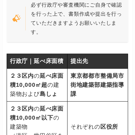
必ず行政庁や審査機関にご自身で確認
を行った上で、書類作成や提出を行っ
ていただきますようお願いいたしま
す。
行政庁｜延べ床面積
提出先
２３区内
の
延べ床面
東京都都市整備局市
積10,000㎡超
の建
街地建築部建築指導
築物および
島しょ
課
２３区内
の
延べ床面
積10,000㎡以下
の
建築物
それぞれの
区役所