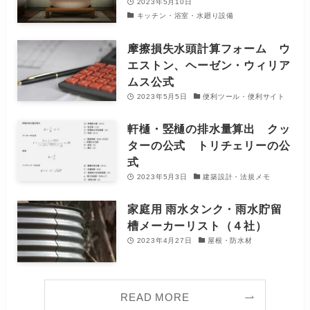
2023年5月10日
キッチン・浴室・水廻り設備
摩擦損失水頭計算フォーム ウ
エストン、ヘーゼン・ウィリア
ムス公式
2023年5月5日
便利ツール・便利サイト
軒樋・竪樋の排水量算出 クッ
ターの公式 トリチェリーの公
式
2023年5月3日
建築設計・法規メモ
家庭用 雨水タンク・雨水貯留
槽メーカーリスト（４社）
2023年4月27日
屋根・防水材
READ MORE